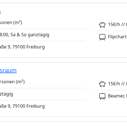
m
sonen (m²)
15€/h // 
:00, Sa & So ganztägig
Flipchart
ße 9, 79100 Freiburg
gsraum
rsonen (m²)
15€/h // i
ztägig
Beamer, 
ße 9, 79100 Freiburg