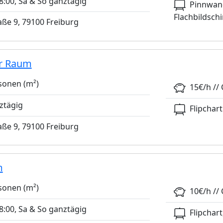
:00, Sa & So ganztägig
Pinnwand
Flachbildsch
ße 9, 79100 Freiburg
r Raum
sonen (m²)
15€/h // 
ztägig
Flipchart
ße 9, 79100 Freiburg
m
sonen (m²)
10€/h // 
:00, Sa & So ganztägig
Flipchart