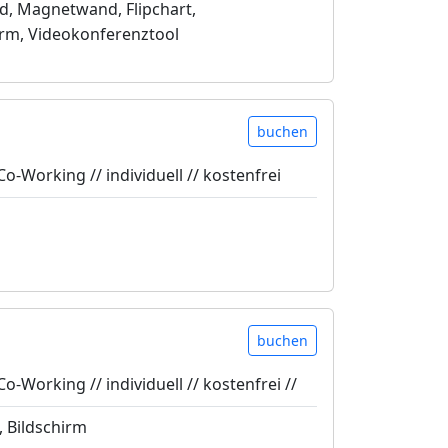
, Magnetwand, Flipchart,
irm, Videokonferenztool
buchen
Co-Working // individuell // kostenfrei
buchen
Co-Working // individuell // kostenfrei //
, Bildschirm