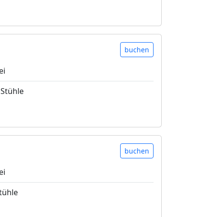
buchen
ei
 Stühle
buchen
ei
tühle