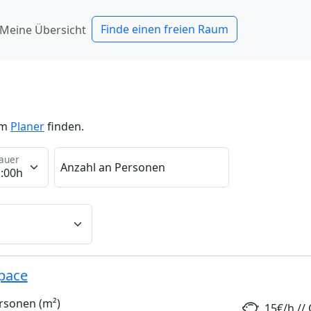
(current)
Finde einen freien Raum
Meine Übersicht
im
Planer
finden.
auer
Anzahl an Personen
pace
rsonen (m²)
15€/h // 