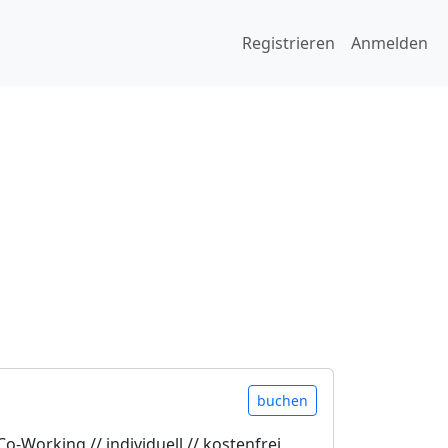
Registrieren
Anmelden
buchen
Co-Working // individuell // kostenfrei