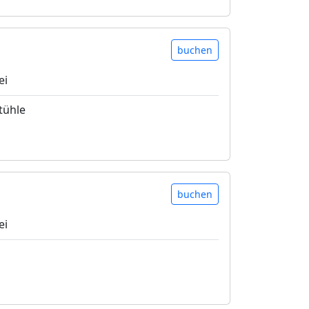
buchen
ei
tühle
buchen
ei